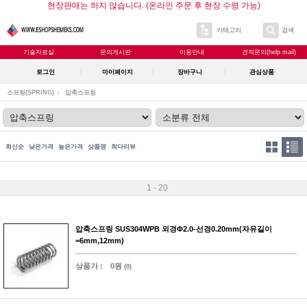
현장판매는 하지 않습니다. (온라인 주문 후 현장 수령 가능)
카테고리
검색
기술자료실
문의게시판
이용안내
견적문의(help mail)
로그인
마이페이지
장바구니
관심상품
스프링(SPRING)
압축스프링
최신순
낮은가격
높은가격
상품명
최다리뷰
1 - 20
압축스프링 SUS304WPB 외경Φ2.0-선경0.20mm(자유길이
=6mm,12mm)
상품가 :
0원
(0)