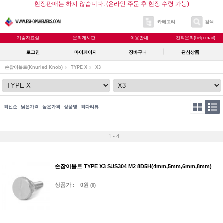
현장판매는 하지 않습니다. (온라인 주문 후 현장 수령 가능)
카테고리
검색
기술자료실
문의게시판
이용안내
견적문의(help mail)
로그인
마이페이지
장바구니
관심상품
손잡이볼트(Knurled Knob)
TYPE X
X3
최신순
낮은가격
높은가격
상품명
최다리뷰
1 - 4
손잡이볼트 TYPE X3 SUS304 M2 8D5H(4mm,5mm,6mm,8mm)
상품가 :
0원
(0)