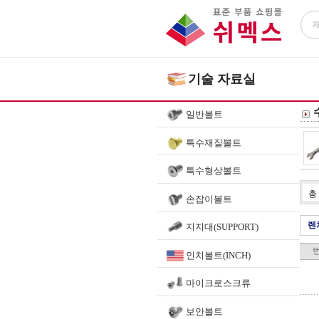
기술 자료실
일반볼트
특수재질볼트
특수형상볼트
총
손잡이볼트
렌
지지대(SUPPORT)
인치볼트(INCH)
마이크로스크류
보안볼트