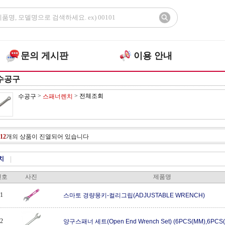
문의 게시판
이용 안내
수공구
>
>
전체조회
수공구
스패너렌치
12
개의 상품이 진열되어 있습니다
치
|
번호
사진
제품명
1
스마토 경량몽키-컬리그립(ADJUSTABLE WRENCH)
2
양구스패너 세트(Open End Wrench Set) (6PCS(MM),6PCS(