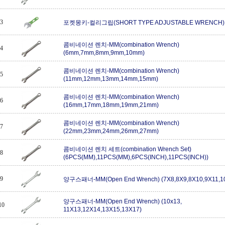
3
포켓몽키-컬리그립(SHORT TYPE ADJUSTABLE WRENCH)
콤비네이션 렌치-MM(combination Wrench)
4
(6mm,7mm,8mm,9mm,10mm)
콤비네이션 렌치-MM(combination Wrench)
5
(11mm,12mm,13mm,14mm,15mm)
콤비네이션 렌치-MM(combination Wrench)
6
(16mm,17mm,18mm,19mm,21mm)
콤비네이션 렌치-MM(combination Wrench)
7
(22mm,23mm,24mm,26mm,27mm)
콤비네이션 렌치 세트(combination Wrench Set)
8
(6PCS(MM),11PCS(MM),6PCS(INCH),11PCS(INCH))
9
양구스패너-MM(Open End Wrench) (7X8,8X9,8X10,9X11,1
양구스패너-MM(Open End Wrench) (10x13,
10
11X13,12X14,13X15,13X17)