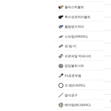
플라스틱볼트
특수표면처리볼트
풀림방지처리
스프링(SPRING)
핀/링/키
프로파일 악세사리
압입볼트너트
FA표준부품
오-링(O-RING)
절삭공구
베어링(BEARING)