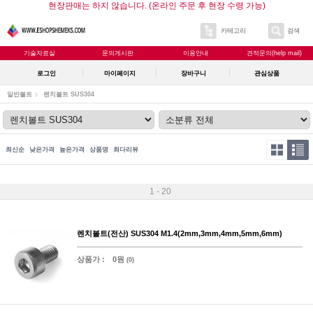
현장판매는 하지 않습니다. (온라인 주문 후 현장 수령 가능)
카테고리
검색
기술자료실
문의게시판
이용안내
견적문의(help mail)
로그인
마이페이지
장바구니
관심상품
일반볼트
렌치볼트 SUS304
최신순
낮은가격
높은가격
상품명
최다리뷰
1 - 20
렌치볼트(전산) SUS304 M1.4(2mm,3mm,4mm,5mm,6mm)
상품가 :
0원
(0)