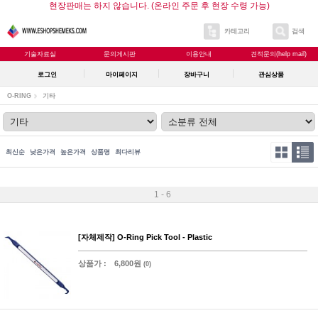
현장판매는 하지 않습니다. (온라인 주문 후 현장 수령 가능)
카테고리
검색
기술자료실
문의게시판
이용안내
견적문의(help mail)
로그인
마이페이지
장바구니
관심상품
O-RING
기타
최신순
낮은가격
높은가격
상품명
최다리뷰
1 - 6
[자체제작] O-Ring Pick Tool - Plastic
상품가 :
6,800원
(0)