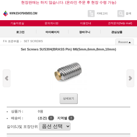
현장판매는 하지 않습니다. (온라인 주문 후 현장 수령 가능)
카테고리
검색
기술자료실
문의게시판
이용안내
견적문의(help mail)
로그인
마이페이지
장바구니
관심상품
FA 표준부품
SET SCREWS
Recent
Set Screws SUS304(BRASS Pin) M6(5mm,6mm,8mm,10mm)
상세보기
상품가 :
0원
배송비 :
(조건)
!
지역별
!
길이(L)및 포장단위