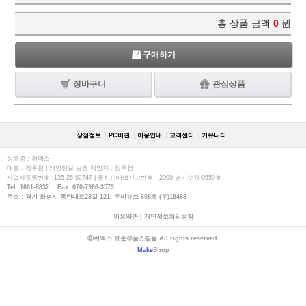
총 상품 금액
0
원
구매하기
장바구니
관심상품
상점정보
PC버젼
이용안내
고객센터
커뮤니티
상호명 : 쉬멕스
대표 : 장우천 | 개인정보 보호 책임자 : 장우천
사업자등록번호 :135-26-92747 | 통신판매업신고번호 : 2009-경기수원-0550호
Tel: 1661-8832 Fax: 070-7966-3573
주소 : 경기 화성시 동탄대로23길 121, 우미뉴브 608호 (우)18468
이용약관
|
개인정보처리방침
ⓒ쉬멕스 표준부품쇼핑몰 All rights reserved.
Make
Shop