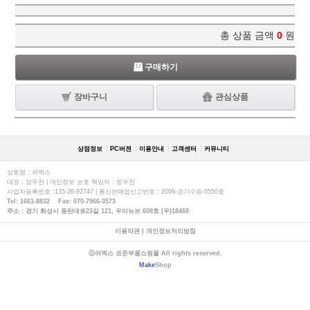
총 상품 금액
0
원
구매하기
장바구니
관심상품
상점정보
PC버젼
이용안내
고객센터
커뮤니티
상호명 : 쉬멕스
대표 : 장우천 | 개인정보 보호 책임자 : 장우천
사업자등록번호 :135-26-92747 | 통신판매업신고번호 : 2009-경기수원-0550호
Tel: 1661-8832 Fax: 070-7966-3573
주소 : 경기 화성시 동탄대로23길 121, 우미뉴브 608호 (우)18468
이용약관
|
개인정보처리방침
ⓒ쉬멕스 표준부품쇼핑몰 All rights reserved.
Make
Shop