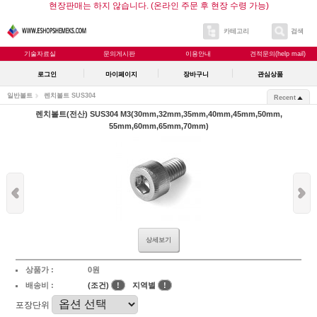
현장판매는 하지 않습니다. (온라인 주문 후 현장 수령 가능)
카테고리
검색
기술자료실
문의게시판
이용안내
견적문의(help mail)
로그인
마이페이지
장바구니
관심상품
일반볼트
렌치볼트 SUS304
Recent
렌치볼트(전산) SUS304 M3(30mm,32mm,35mm,40mm,45mm,50mm,
55mm,60mm,65mm,70mm)
상세보기
상품가 :
0원
배송비 :
(조건)
!
지역별
!
포장단위