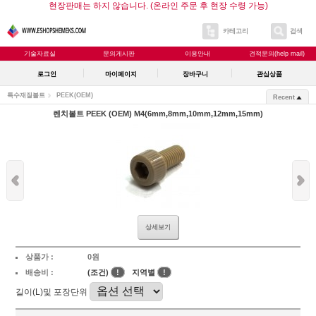
현장판매는 하지 않습니다. (온라인 주문 후 현장 수령 가능)
카테고리
검색
기술자료실
문의게시판
이용안내
견적문의(help mail)
로그인
마이페이지
장바구니
관심상품
특수재질볼트
PEEK(OEM)
Recent
렌치볼트 PEEK (OEM) M4(6mm,8mm,10mm,12mm,15mm)
상세보기
상품가 :
0원
배송비 :
(조건)
!
지역별
!
길이(L)및 포장단위