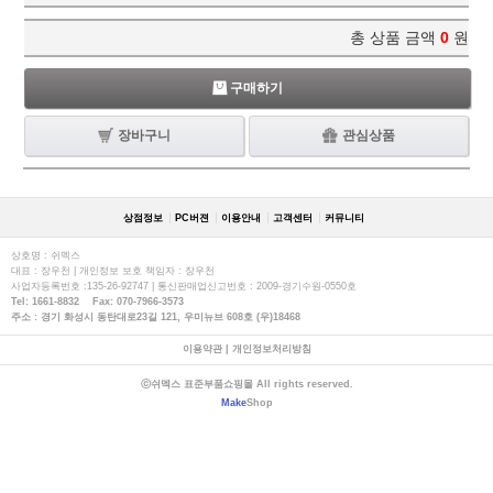
총 상품 금액
0
원
구매하기
장바구니
관심상품
상점정보
PC버젼
이용안내
고객센터
커뮤니티
상호명 : 쉬멕스
대표 : 장우천 | 개인정보 보호 책임자 : 장우천
사업자등록번호 :135-26-92747 | 통신판매업신고번호 : 2009-경기수원-0550호
Tel: 1661-8832 Fax: 070-7966-3573
주소 : 경기 화성시 동탄대로23길 121, 우미뉴브 608호 (우)18468
이용약관
|
개인정보처리방침
ⓒ쉬멕스 표준부품쇼핑몰 All rights reserved.
Make
Shop