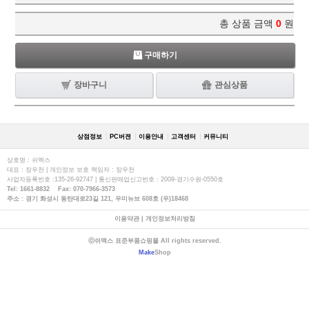
총 상품 금액
0
원
구매하기
장바구니
관심상품
상점정보
PC버젼
이용안내
고객센터
커뮤니티
상호명 : 쉬멕스
대표 : 장우천 | 개인정보 보호 책임자 : 장우천
사업자등록번호 :135-26-92747 | 통신판매업신고번호 : 2009-경기수원-0550호
Tel: 1661-8832 Fax: 070-7966-3573
주소 : 경기 화성시 동탄대로23길 121, 우미뉴브 608호 (우)18468
이용약관
|
개인정보처리방침
ⓒ쉬멕스 표준부품쇼핑몰 All rights reserved.
Make
Shop