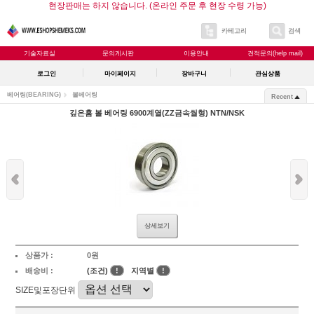
현장판매는 하지 않습니다. (온라인 주문 후 현장 수령 가능)
카테고리
검색
기술자료실
문의게시판
이용안내
견적문의(help mail)
로그인
마이페이지
장바구니
관심상품
베어링(BEARING)
볼베어링
Recent
깊은홈 볼 베어링 6900계열(ZZ금속씰형) NTN/NSK
상세보기
상품가 :
0원
배송비 :
(조건)
!
지역별
!
SIZE및포장단위