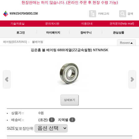
현장판매는 하지 않습니다. (온라인 주문 후 현장 수령 가능)
카테고리
검색
기술자료실
문의게시판
이용안내
견적문의(help mail)
로그인
마이페이지
장바구니
관심상품
베어링(BEARING)
볼베어링
Recent
깊은홈 볼 베어링 6800계열(ZZ금속씰형) NTN/NSK
상세보기
상품가 :
0원
배송비 :
(조건)
!
지역별
!
SIZE및포장단위