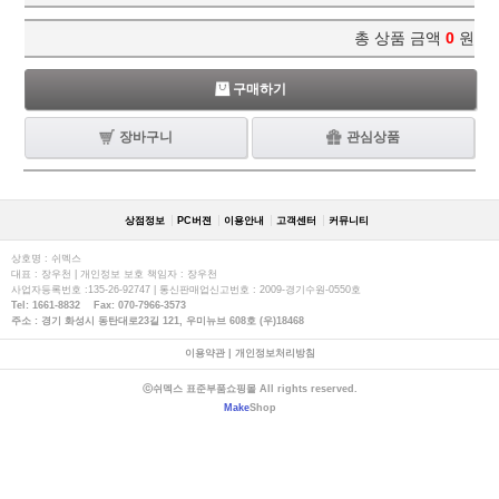
총 상품 금액
0
원
구매하기
장바구니
관심상품
상점정보
PC버젼
이용안내
고객센터
커뮤니티
상호명 : 쉬멕스
대표 : 장우천 | 개인정보 보호 책임자 : 장우천
사업자등록번호 :135-26-92747 | 통신판매업신고번호 : 2009-경기수원-0550호
Tel: 1661-8832 Fax: 070-7966-3573
주소 : 경기 화성시 동탄대로23길 121, 우미뉴브 608호 (우)18468
이용약관
|
개인정보처리방침
ⓒ쉬멕스 표준부품쇼핑몰 All rights reserved.
Make
Shop