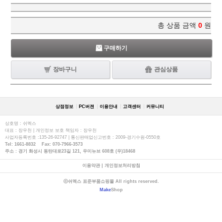
총 상품 금액
0
원
구매하기
장바구니
관심상품
상점정보
PC버젼
이용안내
고객센터
커뮤니티
상호명 : 쉬멕스
대표 : 장우천 | 개인정보 보호 책임자 : 장우천
사업자등록번호 :135-26-92747 | 통신판매업신고번호 : 2009-경기수원-0550호
Tel: 1661-8832 Fax: 070-7966-3573
주소 : 경기 화성시 동탄대로23길 121, 우미뉴브 608호 (우)18468
이용약관
|
개인정보처리방침
ⓒ쉬멕스 표준부품쇼핑몰 All rights reserved.
Make
Shop