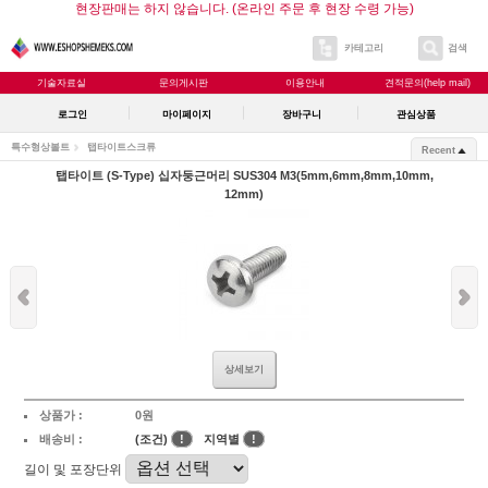
현장판매는 하지 않습니다. (온라인 주문 후 현장 수령 가능)
카테고리
검색
기술자료실
문의게시판
이용안내
견적문의(help mail)
로그인
마이페이지
장바구니
관심상품
특수형상볼트
탭타이트스크류
Recent
탭타이트 (S-Type) 십자둥근머리 SUS304 M3(5mm,6mm,8mm,10mm,
12mm)
상세보기
상품가 :
0원
배송비 :
(조건)
!
지역별
!
길이 및 포장단위