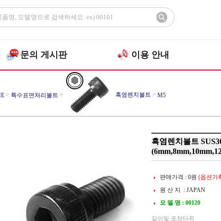
문의 게시판
이용 안내
>
>
흑염렌치볼트
>
E
특수표면처리볼트
M5
흑염렌치볼트 SUS30
(6mm,8mm,10mm,1
판매가격 :
0
원
(옵션가확
원 산 지 : JAPAN
모 델 명 : 00120
길이및 포장단위