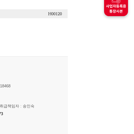
8468
보취급책임자 : 송인숙
73