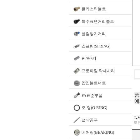
플라스틱볼트
특수표면처리볼트
풀림방지처리
스프링(SPRING)
핀/링/키
프로파일 악세사리
압입볼트너트
품
FA표준부품
예
오-링(O-RING)
🔍
절삭공구
모든
베어링(BEARING)