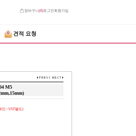
장바구니
(
0
)
로그인
회원가입
견적 요청
4 M5
2mm,15mm)
인 / VAT별도)