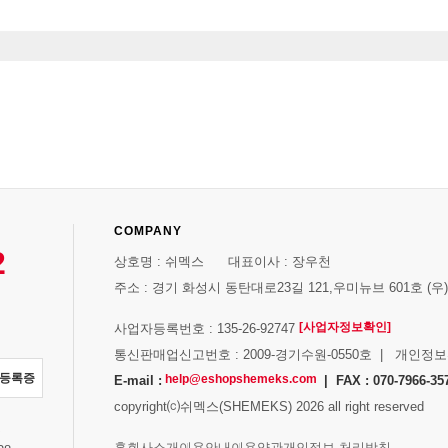
COMPANY
2
상호명 : 쉬멕스 대표이사 : 장우천
주소 : 경기 화성시 동탄대로23길 121,우미뉴브 601호 (우)1
[사업자정보확인]
사업자등록번호 : 135-26-92747
통신판매업신고번호 : 2009-경기수원-0550호 | 개인정
자등록증
help@eshopshemeks.com
E-mail :
| FAX : 070-7966-35
copyright⒞쉬멕스(SHEMEKS) 2026 all right reserved
스
홈
회사소개
이용안내
이용약관
개인정보 처리방침