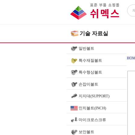
기술 자료실
일반볼트
HOM
특수재질볼트
특수형상볼트
손잡이볼트
지지대(SUPPORT)
인치볼트(INCH)
마이크로스크류
보안볼트