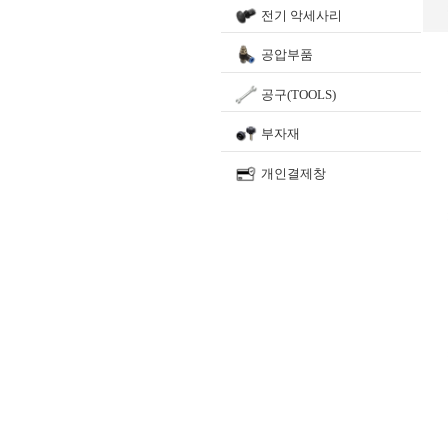
전기 악세사리
공압부품
공구(TOOLS)
부자재
개인결제창