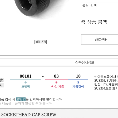
총 상품 금액
00101
-
03
10
⭐ 쉬멕스몰에서
번
SUS303, SUS304,
①
②
③
말합니다. 재질의 
시
모델명
나사산 지름
제품길이
SUS304으로 표
제품 검색 시
모델명
을 입력하시면 편리합니다.
 제품은 ± 공차가 발생할 수 있습니다.