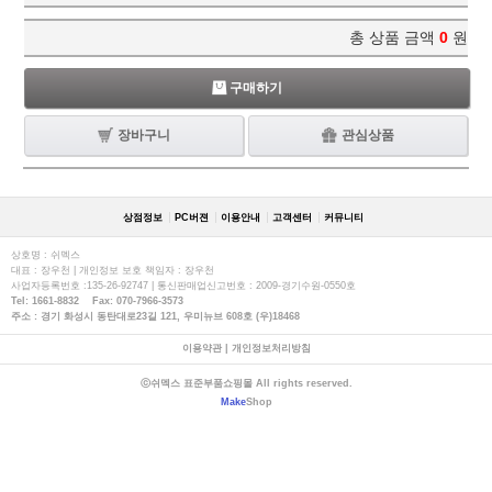
총 상품 금액
0
원
구매하기
장바구니
관심상품
상점정보
PC버젼
이용안내
고객센터
커뮤니티
상호명 : 쉬멕스
대표 : 장우천 | 개인정보 보호 책임자 : 장우천
사업자등록번호 :135-26-92747 | 통신판매업신고번호 : 2009-경기수원-0550호
Tel: 1661-8832 Fax: 070-7966-3573
주소 : 경기 화성시 동탄대로23길 121, 우미뉴브 608호 (우)18468
이용약관
|
개인정보처리방침
ⓒ쉬멕스 표준부품쇼핑몰 All rights reserved.
Make
Shop