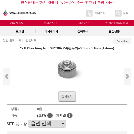
현장판매는 하지 않습니다. (온라인 주문 후 현장 수령 가능)
카테고리
검색
기술자료실
문의게시판
이용안내
견적문의(help mail)
로그인
마이페이지
장바구니
관심상품
압입 볼트 너트
압입너트
Recent
Self Clinching Nut SUS304 M4(판두께=0.8mm,1.0mm,1.4mm)
상세보기
상품가 :
0원
배송비 :
(조건)
!
지역별
!
SIZE 및 포장