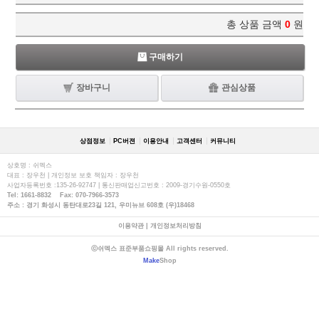
총 상품 금액
0
원
구매하기
장바구니
관심상품
상점정보
PC버젼
이용안내
고객센터
커뮤니티
상호명 : 쉬멕스
대표 : 장우천 | 개인정보 보호 책임자 : 장우천
사업자등록번호 :135-26-92747 | 통신판매업신고번호 : 2009-경기수원-0550호
Tel: 1661-8832 Fax: 070-7966-3573
주소 : 경기 화성시 동탄대로23길 121, 우미뉴브 608호 (우)18468
이용약관
|
개인정보처리방침
ⓒ쉬멕스 표준부품쇼핑몰 All rights reserved.
Make
Shop