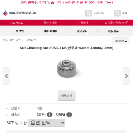
현장판매는 하지 않습니다. (온라인 주문 후 현장 수령 가능)
카테고리
검색
기술자료실
문의게시판
이용안내
견적문의(help mail)
로그인
마이페이지
장바구니
관심상품
압입 볼트 너트
압입너트
Recent
Self Clinching Nut SUS304 M4(판두께=0.8mm,1.0mm,1.4mm)
상세보기
상품가 :
0원
배송비 :
(조건)
!
지역별
!
SIZE 및 포장