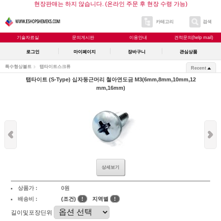
현장판매는 하지 않습니다. (온라인 주문 후 현장 수령 가능)
카테고리
검색
기술자료실
문의게시판
이용안내
견적문의(help mail)
로그인
마이페이지
장바구니
관심상품
특수형상볼트
탭타이트스크류
Recent
탭타이트 (S-Type) 십자둥근머리 철아연도금 M3(6mm,8mm,10mm,12
mm,16mm)
상세보기
상품가 :
0원
배송비 :
(조건)
!
지역별
!
길이및포장딘위