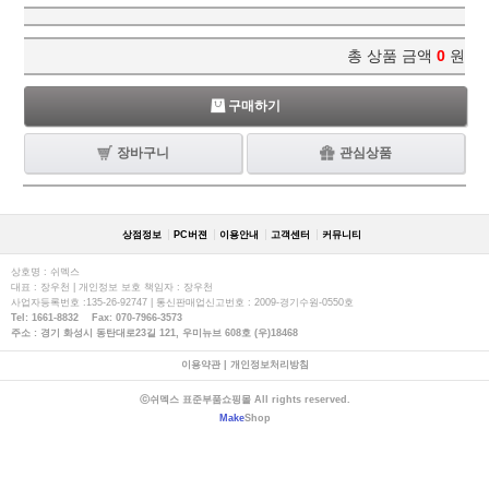
총 상품 금액
0
원
구매하기
장바구니
관심상품
상점정보
PC버젼
이용안내
고객센터
커뮤니티
상호명 : 쉬멕스
대표 : 장우천 | 개인정보 보호 책임자 : 장우천
사업자등록번호 :135-26-92747 | 통신판매업신고번호 : 2009-경기수원-0550호
Tel: 1661-8832 Fax: 070-7966-3573
주소 : 경기 화성시 동탄대로23길 121, 우미뉴브 608호 (우)18468
이용약관
|
개인정보처리방침
ⓒ쉬멕스 표준부품쇼핑몰 All rights reserved.
Make
Shop