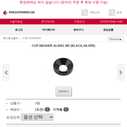
현장판매는 하지 않습니다. (온라인 주문 후 현장 수령 가능)
카테고리
검색
기술자료실
문의게시판
이용안내
견적문의(help mail)
로그인
마이페이지
장바구니
관심상품
특수형상볼트
CUP WASHER
Recent
CUP WASHER AL6061 M5 (BLACK,SILVER)
상세보기
상품가 :
0원
배송비 :
(조건)
!
지역별
!
포장단위