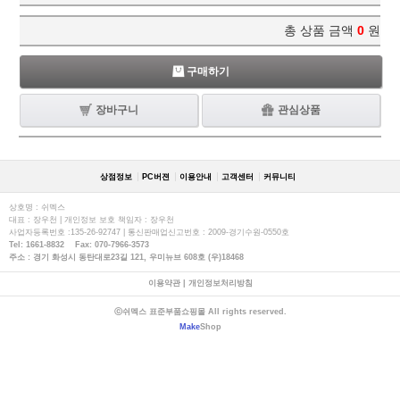
총 상품 금액
0
원
구매하기
장바구니
관심상품
상점정보
PC버젼
이용안내
고객센터
커뮤니티
상호명 : 쉬멕스
대표 : 장우천 | 개인정보 보호 책임자 : 장우천
사업자등록번호 :135-26-92747 | 통신판매업신고번호 : 2009-경기수원-0550호
Tel: 1661-8832 Fax: 070-7966-3573
주소 : 경기 화성시 동탄대로23길 121, 우미뉴브 608호 (우)18468
이용약관
|
개인정보처리방침
ⓒ쉬멕스 표준부품쇼핑몰 All rights reserved.
Make
Shop