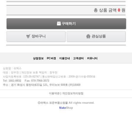
총 상품 금액
0
원
구매하기
장바구니
관심상품
상점정보
PC버젼
이용안내
고객센터
커뮤니티
상호명 : 쉬멕스
대표 : 장우천 | 개인정보 보호 책임자 : 장우천
사업자등록번호 :135-26-92747 | 통신판매업신고번호 : 2009-경기수원-0550호
Tel: 1661-8832 Fax: 070-7966-3573
주소 : 경기 화성시 동탄대로23길 121, 우미뉴브 608호 (우)18468
이용약관
|
개인정보처리방침
ⓒ쉬멕스 표준부품쇼핑몰 All rights reserved.
Make
Shop