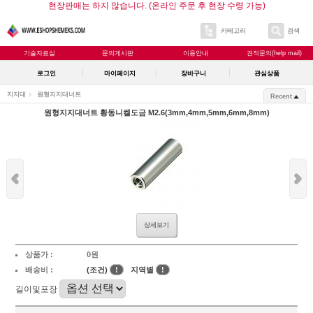
현장판매는 하지 않습니다. (온라인 주문 후 현장 수령 가능)
카테고리
검색
기술자료실
문의게시판
이용안내
견적문의(help mail)
로그인
마이페이지
장바구니
관심상품
지지대
원형지지대너트
Recent
원형지지대너트 황동니켈도금 M2.6(3mm,4mm,5mm,6mm,8mm)
상세보기
상품가 :
0원
배송비 :
(조건)
!
지역별
!
길이및포장