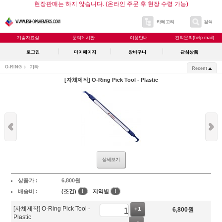
현장판매는 하지 않습니다. (온라인 주문 후 현장 수령 가능)
카테고리
검색
기술자료실
문의게시판
이용안내
견적문의(help mail)
로그인
마이페이지
장바구니
관심상품
O-RING
기타
Recent
[자체제작] O-Ring Pick Tool - Plastic
상세보기
상품가 :
6,800
원
배송비 :
(조건)
!
지역별
!
[자체제작] O-Ring Pick Tool -
+1
6,800
원
Plastic