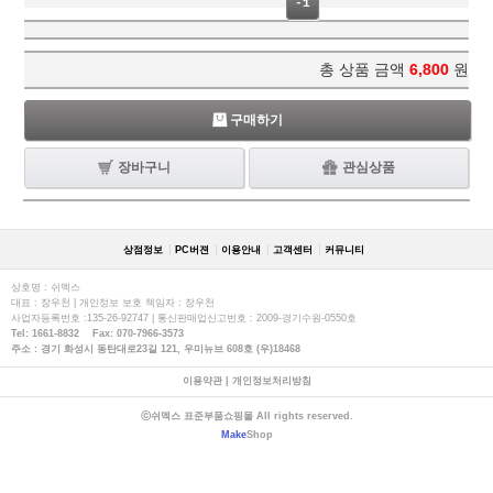
-1
총 상품 금액
6,800
원
구매하기
장바구니
관심상품
상점정보
PC버젼
이용안내
고객센터
커뮤니티
상호명 : 쉬멕스
대표 : 장우천 | 개인정보 보호 책임자 : 장우천
사업자등록번호 :135-26-92747 | 통신판매업신고번호 : 2009-경기수원-0550호
Tel: 1661-8832 Fax: 070-7966-3573
주소 : 경기 화성시 동탄대로23길 121, 우미뉴브 608호 (우)18468
이용약관
|
개인정보처리방침
ⓒ쉬멕스 표준부품쇼핑몰 All rights reserved.
Make
Shop