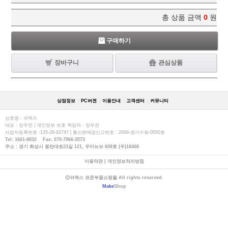
총 상품 금액
0
원
구매하기
장바구니
관심상품
상점정보
PC버젼
이용안내
고객센터
커뮤니티
상호명 : 쉬멕스
대표 : 장우천 | 개인정보 보호 책임자 : 장우천
사업자등록번호 :135-26-92747 | 통신판매업신고번호 : 2009-경기수원-0550호
Tel: 1661-8832 Fax: 070-7966-3573
주소 : 경기 화성시 동탄대로23길 121, 우미뉴브 608호 (우)18468
이용약관
|
개인정보처리방침
ⓒ쉬멕스 표준부품쇼핑몰 All rights reserved.
Make
Shop