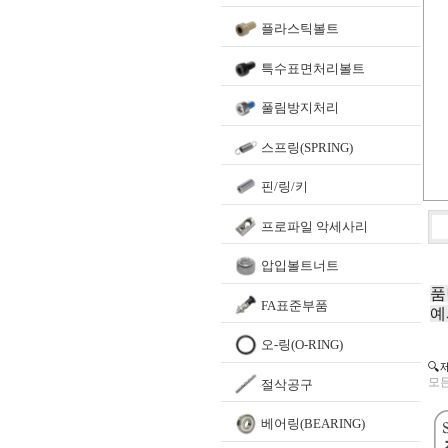
플라스틱볼트
특수표면처리볼트
풀림방지처리
스프링(SPRING)
핀/링/키
프로파일 악세사리
압입볼트너트
품
FA표준부품
예
오-링(O-RING)
🔍
모든
절삭공구
베어링(BEARING)