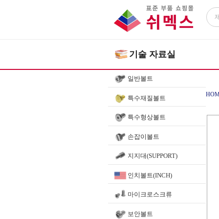
기술 자료실
일반볼트
HOM
특수재질볼트
특수형상볼트
손잡이볼트
지지대(SUPPORT)
인치볼트(INCH)
마이크로스크류
보안볼트