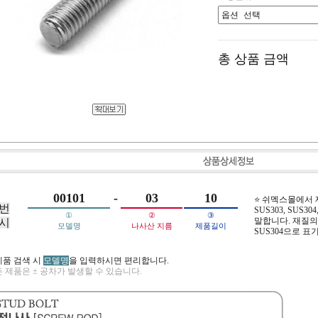
총 상품 금액
00101
-
03
10
⭐ 쉬멕스몰에서
번
SUS303, SUS304,
①
②
③
말합니다. 재질의 
시
모델명
나사산 지름
제품길이
SUS304으로 표
제품 검색 시
모델명
을 입력하시면 편리합니다.
 제품은 ± 공차가 발생할 수 있습니다.