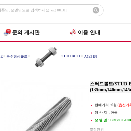
문의 게시판
이용 안내
>
>
STUD BOLT
>
E
특수형상볼트
A193 B8
스터드볼트(STUD BOL
(135mm,140mm,14
판매가격 :
0
원
(옵션가확
원 산 지 : 한국
모 델 명 : 193B8C1-160
포장단위