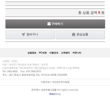
총 상품 금액
0
원
구매하기
장바구니
관심상품
상점정보
PC버젼
이용안내
고객센터
커뮤니티
상호명 : 쉬멕스
대표 : 장우천 | 개인정보 보호 책임자 : 장우천
사업자등록번호 :135-26-92747 | 통신판매업신고번호 : 2009-경기수원-0550호
Tel: 1661-8832 Fax: 070-7966-3573
주소 : 경기 화성시 동탄대로23길 121, 우미뉴브 608호 (우)18468
이용약관
|
개인정보처리방침
ⓒ쉬멕스 표준부품쇼핑몰 All rights reserved.
Make
Shop