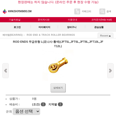
현장판매는 하지 않습니다. (온라인 주문 후 현장 수령 가능)
카테고리
검색
기술자료실
문의게시판
이용안내
견적문의(help mail)
로그인
마이페이지
장바구니
관심상품
베어링(BEARING)
ROD END & TRACK ROLLER BEARINGS
Recent
ROD ENDS 무급유형 L(左나사-황색)(JFT5L,JFT6L,JFT8L,JFT10L,JF
T12L)
상세보기
상품가 :
0원
배송비 :
(조건)
!
지역별
!
규격