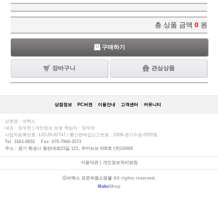
총 상품 금액
0
원
구매하기
장바구니
관심상품
상점정보
PC버젼
이용안내
고객센터
커뮤니티
상호명 : 쉬멕스
대표 : 장우천 | 개인정보 보호 책임자 : 장우천
사업자등록번호 :135-26-92747 | 통신판매업신고번호 : 2009-경기수원-0550호
Tel: 1661-8832 Fax: 070-7966-3573
주소 : 경기 화성시 동탄대로23길 121, 우미뉴브 608호 (우)18468
이용약관
|
개인정보처리방침
ⓒ쉬멕스 표준부품쇼핑몰 All rights reserved.
Make
Shop