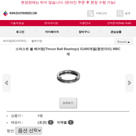
현장판매는 하지 않습니다. (온라인 주문 후 현장 수령 가능)
카테고리
검색
기술자료실
문의게시판
이용안내
견적문의(help mail)
로그인
마이페이지
장바구니
관심상품
베어링(BEARING)
볼베어링
Recent
스러스트 볼 베어링(Thrust Ball Bearings) 51400계열(평면자리) WBC
제
상세보기
상품가 :
0원
배송비 :
(조건)
!
지역별
!
형번