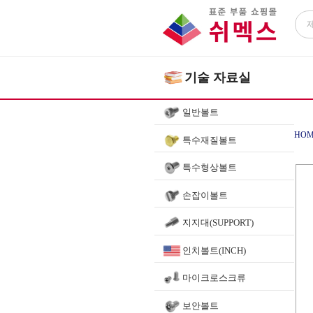
기술 자료실
일반볼트
HOM
특수재질볼트
특수형상볼트
볼베
손잡이볼트
지지대(SUPPORT)
인치볼트(INCH)
마이크로스크류
보안볼트