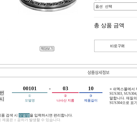
총 상품 금액
00101
-
03
10
⭐ 쉬멕스몰에서
번
SUS303, SUS304,
①
②
③
말합니다. 재질의 
시
모델명
나사산 지름
제품길이
SUS304으로 표
제품 검색 시
모델명
을 입력하시면 편리합니다.
 제품은 ± 공차가 발생할 수 있습니다.