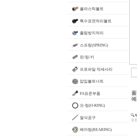
플라스틱볼트
특수표면처리볼트
풀림방지처리
스프링(SPRING)
핀/링/키
프로파일 악세사리
압입볼트너트
품
FA표준부품
예
오-링(O-RING)
🔍
절삭공구
모든
베어링(BEARING)