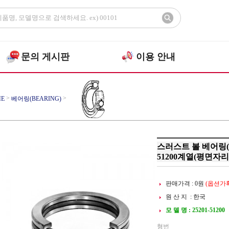
문의 게시판
이용 안내
>
>
E
베어링(BEARING)
>
어링
스러스트 볼베어링
스러스트 볼 베어링(Thru
51200계열(평면자리
판매가격 :
0
원
(옵션가확
원 산 지 : 한국
모 델 명 : 25201-51200
형번