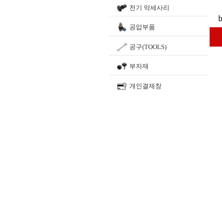
전기 악세사리
공압부품
공구(TOOLS)
부자재
개인결제창