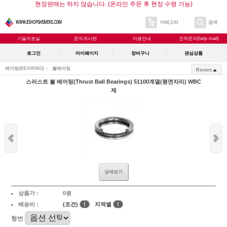
현장판매는 하지 않습니다. (온라인 주문 후 현장 수령 가능)
카테고리
검색
기술자료실
문의게시판
이용안내
견적문의(help mail)
로그인
마이페이지
장바구니
관심상품
베어링(BEARING)
볼베어링
Recent
스러스트 볼 베어링(Thrust Ball Bearings) 51100계열(평면자리) WBC
제
상세보기
상품가 :
0원
배송비 :
(조건)
!
지역별
!
형번