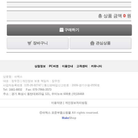
총 상품 금액
0
원
구매하기
장바구니
관심상품
상점정보
PC버젼
이용안내
고객센터
커뮤니티
상호명 : 쉬멕스
대표 : 장우천 | 개인정보 보호 책임자 : 장우천
사업자등록번호 :135-26-92747 | 통신판매업신고번호 : 2009-경기수원-0550호
Tel: 1661-8832 Fax: 070-7966-3573
주소 : 경기 화성시 동탄대로23길 121, 우미뉴브 608호 (우)18468
이용약관
|
개인정보처리방침
ⓒ쉬멕스 표준부품쇼핑몰 All rights reserved.
Make
Shop