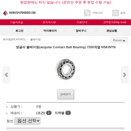
현장판매는 하지 않습니다. (온라인 주문 후 현장 수령 가능)
카테고리
검색
기술자료실
문의게시판
이용안내
견적문의(help mail)
로그인
마이페이지
장바구니
관심상품
베어링(BEARING)
볼베어링
Recent
앵귤러 볼베어링(angular Contact Ball Bearing) 7200계열 NSK/NTN
상세보기
상품가 :
0원
배송비 :
(조건)
!
지역별
!
형번