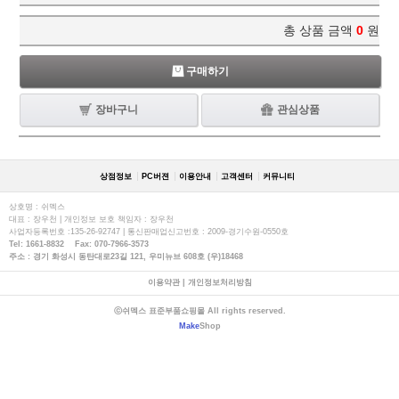
총 상품 금액
0
원
구매하기
장바구니
관심상품
상점정보
PC버젼
이용안내
고객센터
커뮤니티
상호명 : 쉬멕스
대표 : 장우천 | 개인정보 보호 책임자 : 장우천
사업자등록번호 :135-26-92747 | 통신판매업신고번호 : 2009-경기수원-0550호
Tel: 1661-8832 Fax: 070-7966-3573
주소 : 경기 화성시 동탄대로23길 121, 우미뉴브 608호 (우)18468
이용약관
|
개인정보처리방침
ⓒ쉬멕스 표준부품쇼핑몰 All rights reserved.
Make
Shop