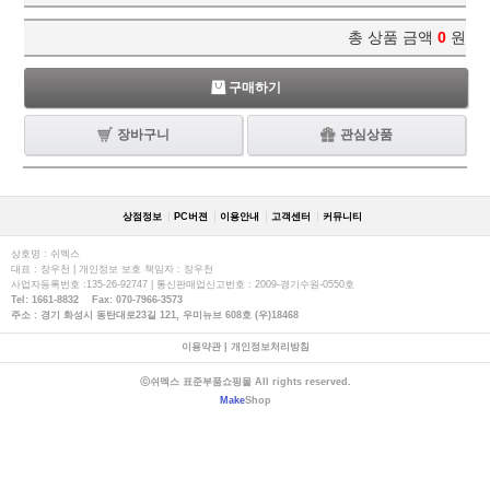
총 상품 금액
0
원
구매하기
장바구니
관심상품
상점정보
PC버젼
이용안내
고객센터
커뮤니티
상호명 : 쉬멕스
대표 : 장우천 | 개인정보 보호 책임자 : 장우천
사업자등록번호 :135-26-92747 | 통신판매업신고번호 : 2009-경기수원-0550호
Tel: 1661-8832 Fax: 070-7966-3573
주소 : 경기 화성시 동탄대로23길 121, 우미뉴브 608호 (우)18468
이용약관
|
개인정보처리방침
ⓒ쉬멕스 표준부품쇼핑몰 All rights reserved.
Make
Shop