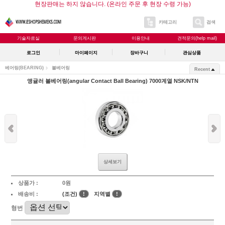
현장판매는 하지 않습니다. (온라인 주문 후 현장 수령 가능)
카테고리
검색
기술자료실
문의게시판
이용안내
견적문의(help mail)
로그인
마이페이지
장바구니
관심상품
베어링(BEARING)
볼베어링
Recent
앵귤러 볼베어링(angular Contact Ball Bearing) 7000계열 NSK/NTN
상세보기
상품가 :
0원
배송비 :
(조건)
!
지역별
!
형번