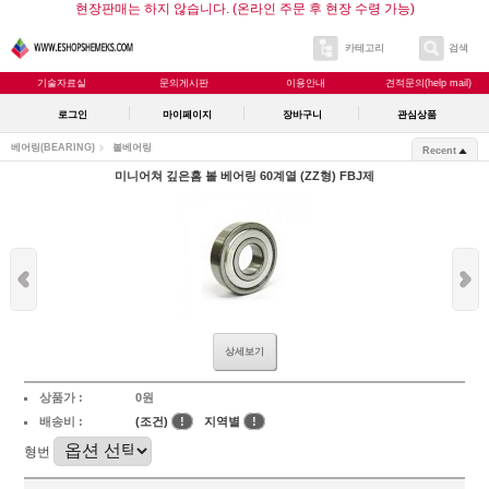
현장판매는 하지 않습니다. (온라인 주문 후 현장 수령 가능)
카테고리
검색
기술자료실
문의게시판
이용안내
견적문의(help mail)
로그인
마이페이지
장바구니
관심상품
베어링(BEARING)
볼베어링
Recent
미니어쳐 깊은홈 볼 베어링 60계열 (ZZ형) FBJ제
상세보기
상품가 :
0원
배송비 :
(조건)
!
지역별
!
형번