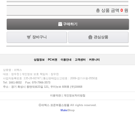
총 상품 금액
0
원
구매하기
장바구니
관심상품
상점정보
PC버젼
이용안내
고객센터
커뮤니티
상호명 : 쉬멕스
대표 : 장우천 | 개인정보 보호 책임자 : 장우천
사업자등록번호 :135-26-92747 | 통신판매업신고번호 : 2009-경기수원-0550호
Tel: 1661-8832 Fax: 070-7966-3573
주소 : 경기 화성시 동탄대로23길 121, 우미뉴브 608호 (우)18468
이용약관
|
개인정보처리방침
ⓒ쉬멕스 표준부품쇼핑몰 All rights reserved.
Make
Shop