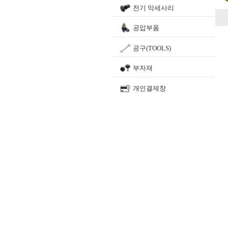
전기 악세사리
공압부품
공구(TOOLS)
부자재
개인결제창