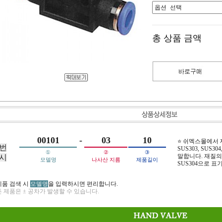
총 상품 금액
00101
-
03
10
⭐ 쉬멕스몰에서
번
SUS303, SUS304,
①
②
③
말합니다. 재질의 
시
모델명
나사산 지름
제품길이
SUS304으로 표
제품 검색 시
모델명
을 입력하시면 편리합니다.
 제품은 ± 공차가 발생할 수 있습니다.