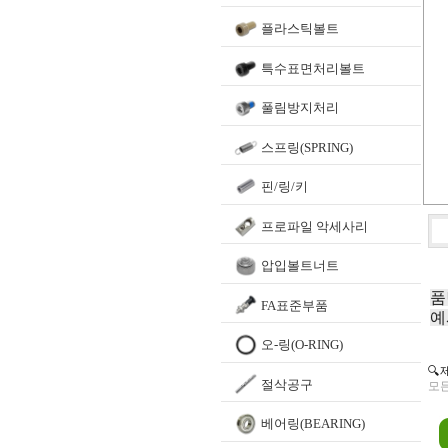
플라스틱볼트
특수표면처리볼트
풀림방지처리
스프링(SPRING)
핀/링/키
프로파일 악세사리
압입볼트너트
품
FA표준부품
예
오-링(O-RING)
🔍
절삭공구
모든
베어링(BEARING)