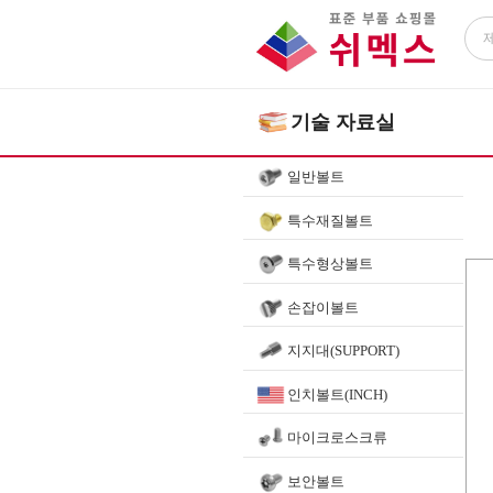
기술 자료실
일반볼트
특수재질볼트
특수형상볼트
HOM
손잡이볼트
지지대(SUPPORT)
인치볼트(INCH)
마이크로스크류
보안볼트