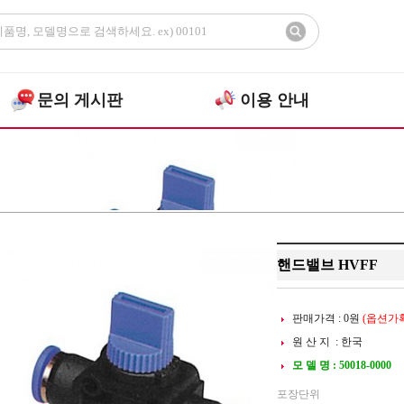
문의 게시판
이용 안내
>
>
밸브(V
>
E
공압부품
핸드밸브
핸드밸브 HVFF
판매가격 :
0
원
(옵션가확
원 산 지 : 한국
모 델 명 : 50018-0000
포장단위