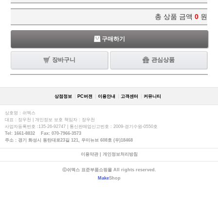
총 상품 금액
0
원
구매하기
장바구니
관심상품
상점정보
PC버젼
이용안내
고객센터
커뮤니티
상호명 : 쉬멕스
대표 : 장우천 | 개인정보 보호 책임자 : 장우천
사업자등록번호 :135-26-92747 | 통신판매업신고번호 : 2009-경기수원-0550호
Tel: 1661-8832 Fax: 070-7966-3573
주소 : 경기 화성시 동탄대로23길 121, 우미뉴브 608호 (우)18468
이용약관
|
개인정보처리방침
ⓒ쉬멕스 표준부품쇼핑몰 All rights reserved.
Make
Shop