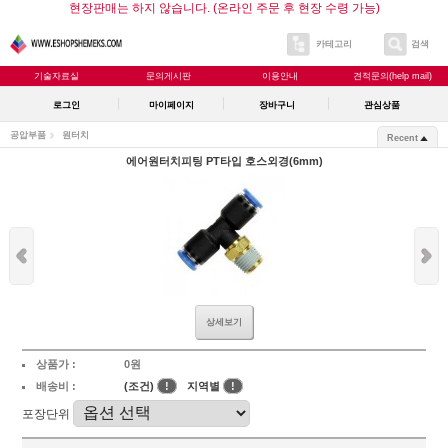
현장판매는 하지 않습니다. (온라인 주문 후 현장 수령 가능)
카테고리
검색
기술자료실
문의게시판
이용안내
견적문의(help mail)
로그인
마이페이지
장바구니
관심상품
공압부품
원터치
Recent
에어원터치피팅 PT타입 호스외경(6mm)
상세보기
상품가 :
0원
배송비 :
(조건)
!
지역별
!
포장단위