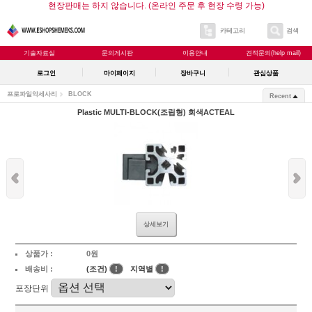
현장판매는 하지 않습니다. (온라인 주문 후 현장 수령 가능)
카테고리
검색
기술자료실
문의게시판
이용안내
견적문의(help mail)
로그인
마이페이지
장바구니
관심상품
프로파일악세사리
BLOCK
Recent
Plastic MULTI-BLOCK(조립형) 회색ACTEAL
상세보기
상품가 :
0원
배송비 :
(조건)
!
지역별
!
포장단위