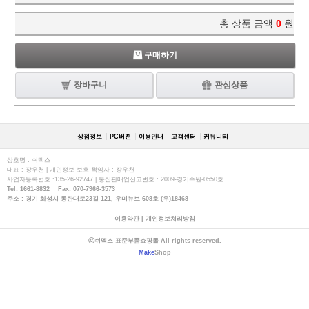
총 상품 금액
0
원
구매하기
장바구니
관심상품
상점정보
PC버젼
이용안내
고객센터
커뮤니티
상호명 : 쉬멕스
대표 : 장우천 | 개인정보 보호 책임자 : 장우천
사업자등록번호 :135-26-92747 | 통신판매업신고번호 : 2009-경기수원-0550호
Tel: 1661-8832 Fax: 070-7966-3573
주소 : 경기 화성시 동탄대로23길 121, 우미뉴브 608호 (우)18468
이용약관
|
개인정보처리방침
ⓒ쉬멕스 표준부품쇼핑몰 All rights reserved.
Make
Shop