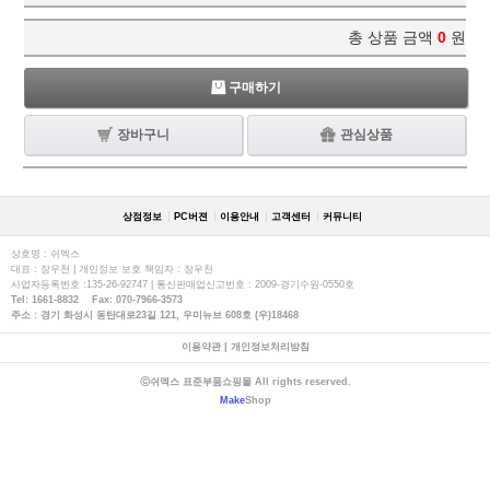
총 상품 금액
0
원
구매하기
장바구니
관심상품
상점정보
PC버젼
이용안내
고객센터
커뮤니티
상호명 : 쉬멕스
대표 : 장우천 | 개인정보 보호 책임자 : 장우천
사업자등록번호 :135-26-92747 | 통신판매업신고번호 : 2009-경기수원-0550호
Tel: 1661-8832 Fax: 070-7966-3573
주소 : 경기 화성시 동탄대로23길 121, 우미뉴브 608호 (우)18468
이용약관
|
개인정보처리방침
ⓒ쉬멕스 표준부품쇼핑몰 All rights reserved.
Make
Shop