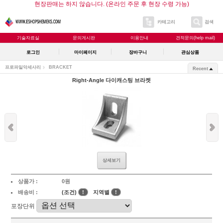
현장판매는 하지 않습니다. (온라인 주문 후 현장 수령 가능)
카테고리
검색
기술자료실
문의게시판
이용안내
견적문의(help mail)
로그인
마이페이지
장바구니
관심상품
프로파일악세사리
BRACKET
Recent
Right-Angle 다이캐스팅 브라켓
상세보기
상품가 :
0원
배송비 :
(조건)
!
지역별
!
포장단위