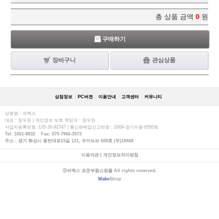
총 상품 금액
0
원
구매하기
장바구니
관심상품
상점정보
PC버젼
이용안내
고객센터
커뮤니티
상호명 : 쉬멕스
대표 : 장우천 | 개인정보 보호 책임자 : 장우천
사업자등록번호 :135-26-92747 | 통신판매업신고번호 : 2009-경기수원-0550호
Tel: 1661-8832 Fax: 070-7966-3573
주소 : 경기 화성시 동탄대로23길 121, 우미뉴브 608호 (우)18468
이용약관
|
개인정보처리방침
ⓒ쉬멕스 표준부품쇼핑몰 All rights reserved.
Make
Shop