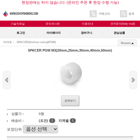
현장판매는 하지 않습니다. (온라인 주문 후 현장 수령 가능)
카테고리
검색
기술자료실
문의게시판
이용안내
견적문의(help mail)
로그인
마이페이지
장바구니
관심상품
지지대
SPACER(Hollow tube)
(POM)
Recent
SPACER POM M3(20mm,25mm,30mm,40mm,50mm)
상세보기
상품가 :
0원
배송비 :
(조건)
!
지역별
!
포장단위