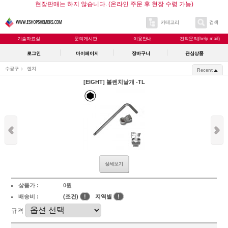
현장판매는 하지 않습니다. (온라인 주문 후 현장 수령 가능)
카테고리
검색
기술자료실
문의게시판
이용안내
견적문의(help mail)
로그인
마이페이지
장바구니
관심상품
수공구
렌치
Recent
[EIGHT] 볼렌치낱개 -TL
상세보기
상품가 :
0원
배송비 :
(조건)
!
지역별
!
규격