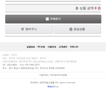
총 상품 금액
0
원
구매하기
장바구니
관심상품
상점정보
PC버젼
이용안내
고객센터
커뮤니티
상호명 : 쉬멕스
대표 : 장우천 | 개인정보 보호 책임자 : 장우천
사업자등록번호 :135-26-92747 | 통신판매업신고번호 : 2009-경기수원-0550호
Tel: 1661-8832 Fax: 070-7966-3573
주소 : 경기 화성시 동탄대로23길 121, 우미뉴브 608호 (우)18468
이용약관
|
개인정보처리방침
ⓒ쉬멕스 표준부품쇼핑몰 All rights reserved.
Make
Shop