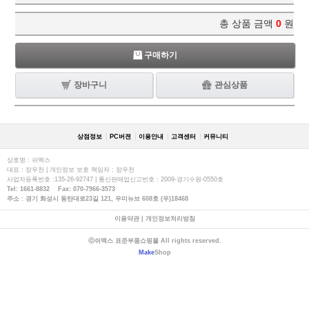
총 상품 금액
0
원
구매하기
장바구니
관심상품
상점정보
PC버젼
이용안내
고객센터
커뮤니티
상호명 : 쉬멕스
대표 : 장우천 | 개인정보 보호 책임자 : 장우천
사업자등록번호 :135-26-92747 | 통신판매업신고번호 : 2009-경기수원-0550호
Tel: 1661-8832 Fax: 070-7966-3573
주소 : 경기 화성시 동탄대로23길 121, 우미뉴브 608호 (우)18468
이용약관
|
개인정보처리방침
ⓒ쉬멕스 표준부품쇼핑몰 All rights reserved.
Make
Shop