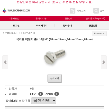
현장판매는 하지 않습니다. (온라인 주문 후 현장 수령 가능)
카테고리
검색
기술자료실
문의게시판
이용안내
견적문의(help mail)
로그인
마이페이지
장바구니
관심상품
특수형상볼트
(-)마이너스머리
Recent
육각볼트(일자 홈) 스텐 M8 (10mm,12mm,14mm,15mm,20mm)
상세보기
상품가 :
0원
배송비 :
(조건)
!
지역별
!
길이(L)및 포장단위