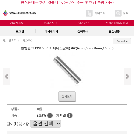
현장판매는 하지 않습니다. (온라인 주문 후 현장 수령 가능)
카테고리
검색
기술자료실
문의게시판
이용안내
견적문의(help mail)
로그인
마이페이지
장바구니
관심상품
핀 / 링 / 키
핀(PIN)
Recent
평행핀 SUS316(h8 마이너스공차) Φ2(4mm,6mm,8mm,10mm)
상세보기
상품가 :
0원
배송비 :
(조건)
!
지역별
!
길이(L)및포장