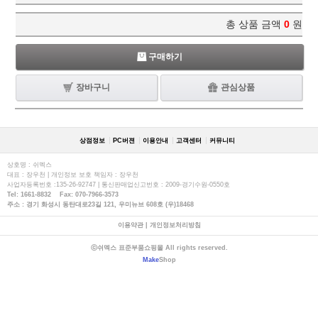
총 상품 금액
0
원
구매하기
장바구니
관심상품
상점정보
PC버젼
이용안내
고객센터
커뮤니티
상호명 : 쉬멕스
대표 : 장우천 | 개인정보 보호 책임자 : 장우천
사업자등록번호 :135-26-92747 | 통신판매업신고번호 : 2009-경기수원-0550호
Tel: 1661-8832 Fax: 070-7966-3573
주소 : 경기 화성시 동탄대로23길 121, 우미뉴브 608호 (우)18468
이용약관
|
개인정보처리방침
ⓒ쉬멕스 표준부품쇼핑몰 All rights reserved.
Make
Shop