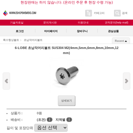
현장판매는 하지 않습니다. (온라인 주문 후 현장 수령 가능)
카테고리
검색
기술자료실
문의게시판
이용안내
견적문의(help mail)
로그인
마이페이지
장바구니
관심상품
특수형상볼트
초납작머리볼트
Recent
6-LOBE 초납작머리볼트 SUS304 M2(4mm,5mm,6mm,8mm,10mm,12
mm)
상세보기
상품가 :
0원
배송비 :
(조건)
!
지역별
!
길이 및 포장단위