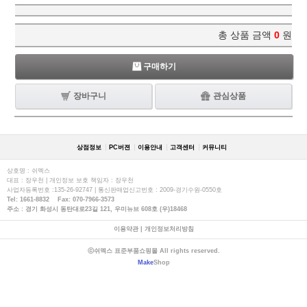
총 상품 금액
0
원
구매하기
장바구니
관심상품
상점정보
PC버젼
이용안내
고객센터
커뮤니티
상호명 : 쉬멕스
대표 : 장우천 | 개인정보 보호 책임자 : 장우천
사업자등록번호 :135-26-92747 | 통신판매업신고번호 : 2009-경기수원-0550호
Tel: 1661-8832 Fax: 070-7966-3573
주소 : 경기 화성시 동탄대로23길 121, 우미뉴브 608호 (우)18468
이용약관
|
개인정보처리방침
ⓒ쉬멕스 표준부품쇼핑몰 All rights reserved.
Make
Shop