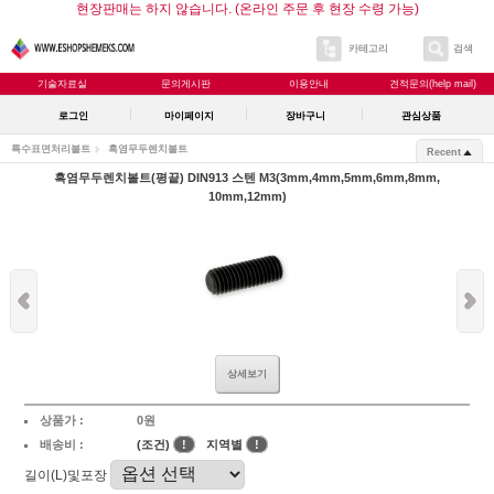
현장판매는 하지 않습니다. (온라인 주문 후 현장 수령 가능)
카테고리
검색
기술자료실
문의게시판
이용안내
견적문의(help mail)
로그인
마이페이지
장바구니
관심상품
특수표면처리볼트
흑염무두렌치볼트
Recent
흑염무두렌치볼트(평끝) DIN913 스텐 M3(3mm,4mm,5mm,6mm,8mm,
10mm,12mm)
상세보기
상품가 :
0원
배송비 :
(조건)
!
지역별
!
길이(L)및포장