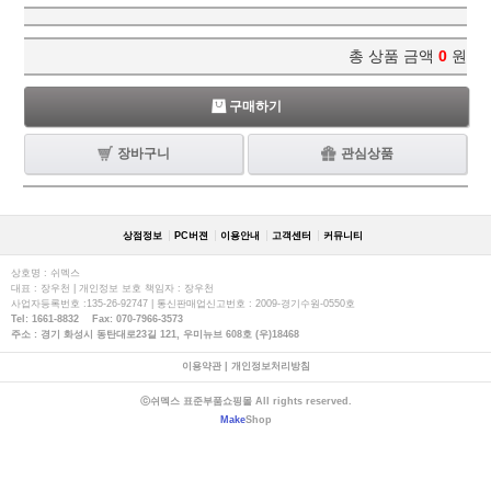
총 상품 금액
0
원
구매하기
장바구니
관심상품
상점정보
PC버젼
이용안내
고객센터
커뮤니티
상호명 : 쉬멕스
대표 : 장우천 | 개인정보 보호 책임자 : 장우천
사업자등록번호 :135-26-92747 | 통신판매업신고번호 : 2009-경기수원-0550호
Tel: 1661-8832 Fax: 070-7966-3573
주소 : 경기 화성시 동탄대로23길 121, 우미뉴브 608호 (우)18468
이용약관
|
개인정보처리방침
ⓒ쉬멕스 표준부품쇼핑몰 All rights reserved.
Make
Shop