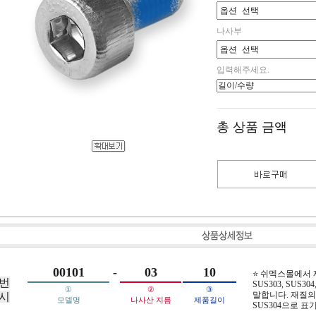
나사부
입력해주세요.
총 상품 금액
00101
-
03
10
⭐ 쉬멕스몰에서
번
SUS303, SUS304,
①
②
③
말합니다. 재질의 
시
모델명
나사산 지름
제품길이
SUS304으로 표