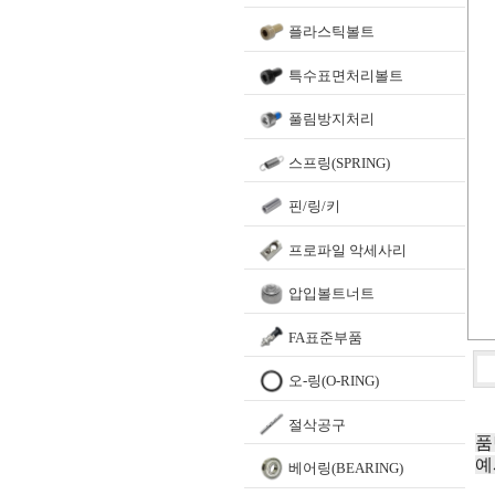
플라스틱볼트
특수표면처리볼트
풀림방지처리
스프링(SPRING)
핀/링/키
프로파일 악세사리
압입볼트너트
FA표준부품
오-링(O-RING)
절삭공구
품
예
베어링(BEARING)