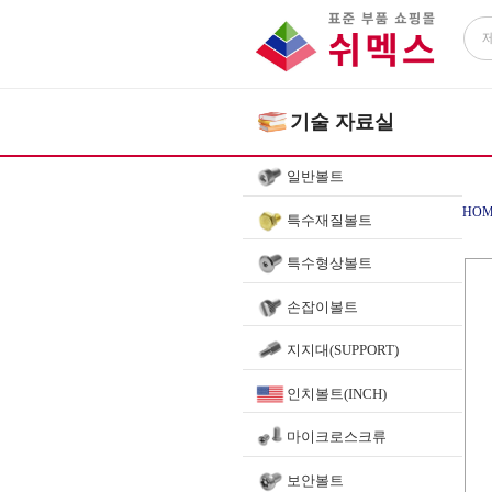
기술 자료실
일반볼트
HOM
특수재질볼트
특수형상볼트
NY
손잡이볼트
지지대(SUPPORT)
인치볼트(INCH)
마이크로스크류
보안볼트