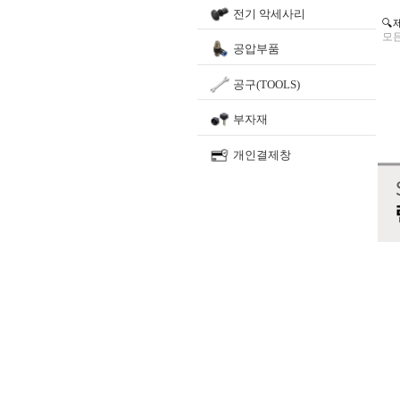
전기 악세사리
🔍
모든
공압부품
공구(TOOLS)
부자재
개인결제창