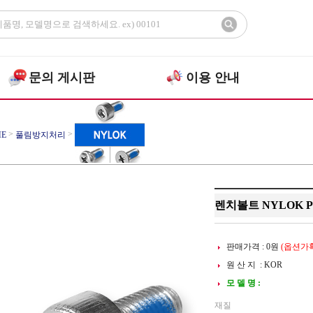
문의 게시판
이용 안내
>
>
E
풀림방지처리
>
LOK블루패치
렌치볼트
렌치볼트 NYLOK P
판매가격 :
0
원
(옵션가확
원 산 지 : KOR
모 델 명 :
재질