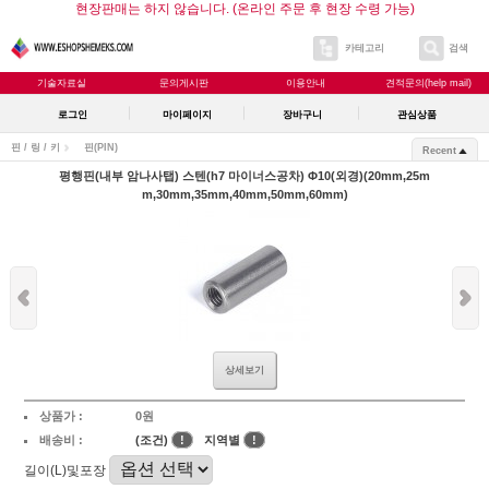
현장판매는 하지 않습니다. (온라인 주문 후 현장 수령 가능)
카테고리
검색
기술자료실
문의게시판
이용안내
견적문의(help mail)
로그인
마이페이지
장바구니
관심상품
핀 / 링 / 키
핀(PIN)
Recent
평행핀(내부 암나사탭) 스텐(h7 마이너스공차) Φ10(외경)(20mm,25m
m,30mm,35mm,40mm,50mm,60mm)
상세보기
상품가 :
0원
배송비 :
(조건)
!
지역별
!
길이(L)및포장