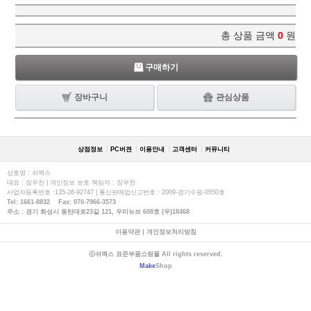
총 상품 금액
0
원
구매하기
장바구니
관심상품
상점정보
PC버젼
이용안내
고객센터
커뮤니티
상호명 : 쉬멕스
대표 : 장우천 | 개인정보 보호 책임자 : 장우천
사업자등록번호 :135-26-92747 | 통신판매업신고번호 : 2009-경기수원-0550호
Tel: 1661-8832 Fax: 070-7966-3573
주소 : 경기 화성시 동탄대로23길 121, 우미뉴브 608호 (우)18468
이용약관
|
개인정보처리방침
ⓒ쉬멕스 표준부품쇼핑몰 All rights reserved.
Make
Shop