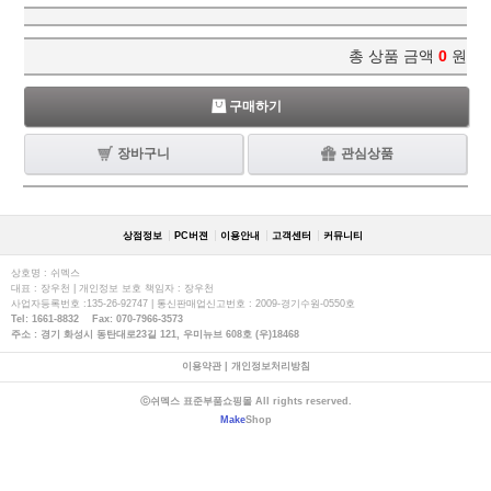
총 상품 금액
0
원
구매하기
장바구니
관심상품
상점정보
PC버젼
이용안내
고객센터
커뮤니티
상호명 : 쉬멕스
대표 : 장우천 | 개인정보 보호 책임자 : 장우천
사업자등록번호 :135-26-92747 | 통신판매업신고번호 : 2009-경기수원-0550호
Tel: 1661-8832 Fax: 070-7966-3573
주소 : 경기 화성시 동탄대로23길 121, 우미뉴브 608호 (우)18468
이용약관
|
개인정보처리방침
ⓒ쉬멕스 표준부품쇼핑몰 All rights reserved.
Make
Shop