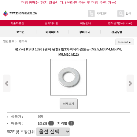
현장판매는 하지 않습니다. (온라인 주문 후 현장 수령 가능)
카테고리
검색
기술자료실
문의게시판
이용안내
견적문의(help mail)
로그인
마이페이지
장바구니
관심상품
일반볼트
평와셔
Recent
평와셔 KS B 1326 (광택 원형) 철3가백색아연도금 (M2.5,M3,M4,M5,M6,
M8,M10,M12)
상세보기
상품가 :
0원
배송비 :
(조건)
!
지역별
!
SIZE 및 포장단위