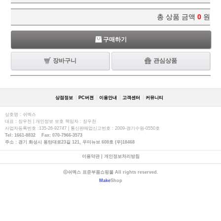
총 상품 금액
0
원
구매하기
장바구니
관심상품
상점정보
PC버젼
이용안내
고객센터
커뮤니티
상호명 : 쉬멕스
대표 : 장우천 | 개인정보 보호 책임자 : 장우천
사업자등록번호 :135-26-92747 | 통신판매업신고번호 : 2009-경기수원-0550호
Tel: 1661-8832 Fax: 070-7966-3573
주소 : 경기 화성시 동탄대로23길 121, 우미뉴브 608호 (우)18468
이용약관
|
개인정보처리방침
ⓒ쉬멕스 표준부품쇼핑몰 All rights reserved.
Make
Shop