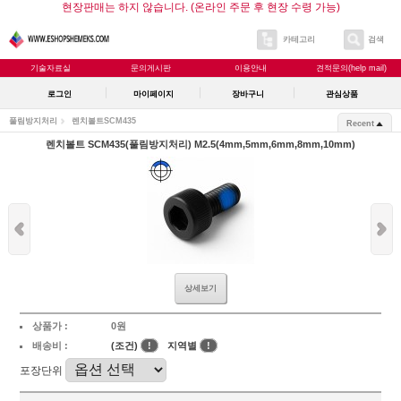
현장판매는 하지 않습니다. (온라인 주문 후 현장 수령 가능)
카테고리
검색
기술자료실
문의게시판
이용안내
견적문의(help mail)
로그인
마이페이지
장바구니
관심상품
풀림방지처리
렌치볼트SCM435
Recent
렌치볼트 SCM435(풀림방지처리) M2.5(4mm,5mm,6mm,8mm,10mm)
상세보기
상품가 :
0원
배송비 :
(조건)
!
지역별
!
포장단위