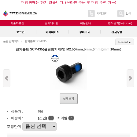
현장판매는 하지 않습니다. (온라인 주문 후 현장 수령 가능)
카테고리
검색
기술자료실
문의게시판
이용안내
견적문의(help mail)
로그인
마이페이지
장바구니
관심상품
풀림방지처리
렌치볼트SCM435
Recent
렌치볼트 SCM435(풀림방지처리) M2.5(4mm,5mm,6mm,8mm,10mm)
상세보기
상품가 :
0원
배송비 :
(조건)
!
지역별
!
포장단위