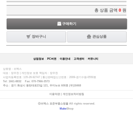
총 상품 금액
0
원
구매하기
장바구니
관심상품
상점정보
PC버젼
이용안내
고객센터
커뮤니티
상호명 : 쉬멕스
대표 : 장우천 | 개인정보 보호 책임자 : 장우천
사업자등록번호 :135-26-92747 | 통신판매업신고번호 : 2009-경기수원-0550호
Tel: 1661-8832 Fax: 070-7966-3573
주소 : 경기 화성시 동탄대로23길 121, 우미뉴브 608호 (우)18468
이용약관
|
개인정보처리방침
ⓒ쉬멕스 표준부품쇼핑몰 All rights reserved.
Make
Shop