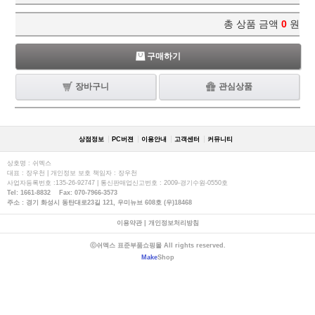
총 상품 금액
0
원
구매하기
장바구니
관심상품
상점정보
PC버젼
이용안내
고객센터
커뮤니티
상호명 : 쉬멕스
대표 : 장우천 | 개인정보 보호 책임자 : 장우천
사업자등록번호 :135-26-92747 | 통신판매업신고번호 : 2009-경기수원-0550호
Tel: 1661-8832 Fax: 070-7966-3573
주소 : 경기 화성시 동탄대로23길 121, 우미뉴브 608호 (우)18468
이용약관
|
개인정보처리방침
ⓒ쉬멕스 표준부품쇼핑몰 All rights reserved.
Make
Shop