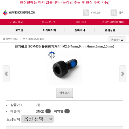
현장판매는 하지 않습니다. (온라인 주문 후 현장 수령 가능)
카테고리
검색
기술자료실
문의게시판
이용안내
견적문의(help mail)
로그인
마이페이지
장바구니
관심상품
풀림방지처리
렌치볼트SCM435
Recent
렌치볼트 SCM435(풀림방지처리) M2.5(4mm,5mm,6mm,8mm,10mm)
상세보기
상품가 :
0원
배송비 :
(조건)
!
지역별
!
포장단위