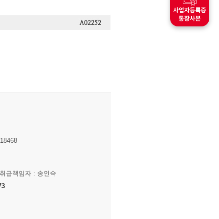
8468
보취급책임자 : 송인숙
73