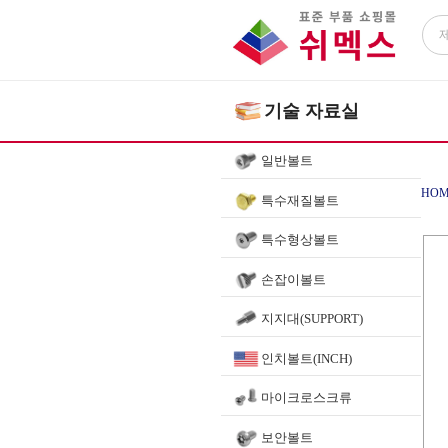
기술 자료실
일반볼트
HOM
특수재질볼트
특수형상볼트
손잡이볼트
지지대(SUPPORT)
인치볼트(INCH)
마이크로스크류
보안볼트