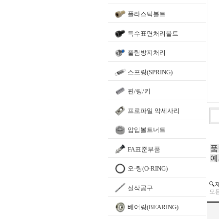
플라스틱볼트
특수표면처리볼트
풀림방지처리
스프링(SPRING)
핀/링/키
프로파일 악세사리
압입볼트너트
품
FA표준부품
예
오-링(O-RING)
🔍
절삭공구
모든
베어링(BEARING)