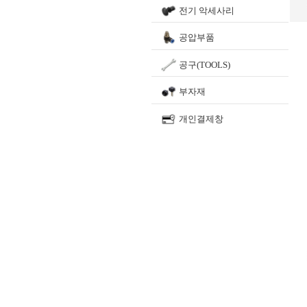
전기 악세사리
공압부품
공구(TOOLS)
부자재
개인결제창