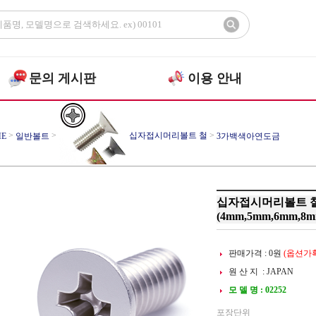
문의 게시판
이용 안내
>
>
십자접시머리볼트 철
>
E
일반볼트
3가백색아연도금
십자접시머리볼트 철
(4mm,5mm,6mm,8m
판매가격 :
0
원
(옵션가확
원 산 지 : JAPAN
모 델 명 : 02252
포장단위