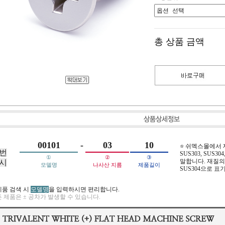
총 상품 금액
00101
-
03
10
⭐ 쉬멕스몰에서
번
SUS303, SUS304,
①
②
③
말합니다. 재질의 
시
모델명
나사산 지름
제품길이
SUS304으로 표
제품 검색 시
모델명
을 입력하시면 편리합니다.
 제품은 ± 공차가 발생할 수 있습니다.