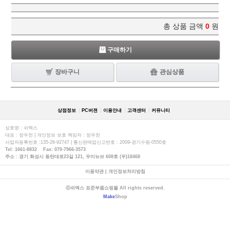
총 상품 금액
0
원
구매하기
장바구니
관심상품
상점정보
PC버젼
이용안내
고객센터
커뮤니티
상호명 : 쉬멕스
대표 : 장우천 | 개인정보 보호 책임자 : 장우천
사업자등록번호 :135-26-92747 | 통신판매업신고번호 : 2009-경기수원-0550호
Tel: 1661-8832 Fax: 070-7966-3573
주소 : 경기 화성시 동탄대로23길 121, 우미뉴브 608호 (우)18468
이용약관
|
개인정보처리방침
ⓒ쉬멕스 표준부품쇼핑몰 All rights reserved.
Make
Shop