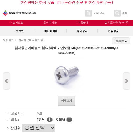
현장판매는 하지 않습니다. (온라인 주문 후 현장 수령 가능)
카테고리
검색
기술자료실
문의게시판
이용안내
견적문의(help mail)
로그인
마이페이지
장바구니
관심상품
일반볼트
십자둥근머리볼트 철
Recent
십자둥근머리볼트 철3가백색 아연도금 M5(6mm,8mm,10mm,12mm,16
mm,20mm)
상세보기
상품가 :
0원
배송비 :
(조건)
!
지역별
!
포장단위