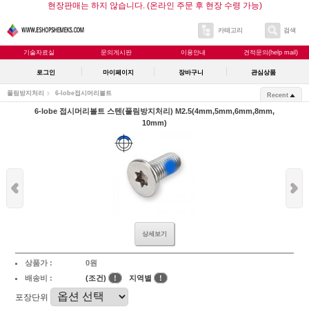
현장판매는 하지 않습니다. (온라인 주문 후 현장 수령 가능)
카테고리
검색
기술자료실
문의게시판
이용안내
견적문의(help mail)
로그인
마이페이지
장바구니
관심상품
풀림방지처리
6-lobe접시머리볼트
Recent
6-lobe 접시머리볼트 스텐(풀림방지처리) M2.5(4mm,5mm,6mm,8mm,
10mm)
상세보기
상품가 :
0원
배송비 :
(조건)
!
지역별
!
포장단위