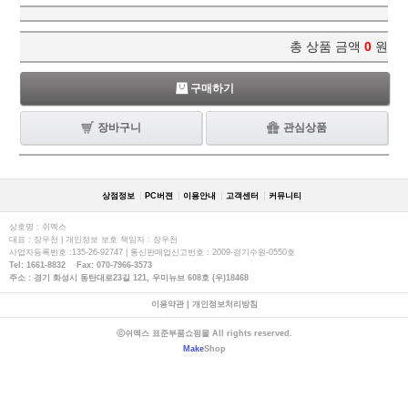
총 상품 금액
0
원
구매하기
장바구니
관심상품
상점정보
PC버젼
이용안내
고객센터
커뮤니티
상호명 : 쉬멕스
대표 : 장우천 | 개인정보 보호 책임자 : 장우천
사업자등록번호 :135-26-92747 | 통신판매업신고번호 : 2009-경기수원-0550호
Tel: 1661-8832 Fax: 070-7966-3573
주소 : 경기 화성시 동탄대로23길 121, 우미뉴브 608호 (우)18468
이용약관
|
개인정보처리방침
ⓒ쉬멕스 표준부품쇼핑몰 All rights reserved.
Make
Shop