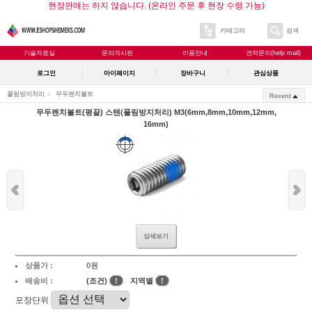
현장판매는 하지 않습니다. (온라인 주문 후 현장 수령 가능)
카테고리
검색
기술자료실
문의게시판
이용안내
견적문의(help mail)
로그인
마이페이지
장바구니
관심상품
풀림방지처리
무두렌치볼트
Recent
무두렌치볼트(평끝) 스텐(풀림방지처리) M3(6mm,8mm,10mm,12mm,
16mm)
상세보기
상품가 :
0원
배송비 :
(조건)
!
지역별
!
포장단위