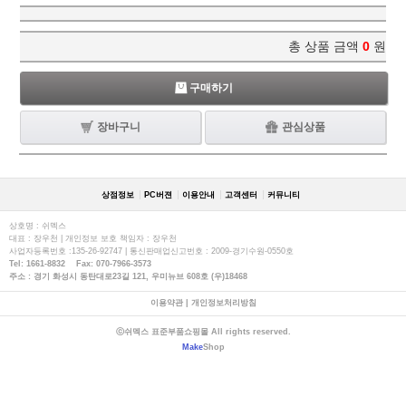
총 상품 금액
0
원
구매하기
장바구니
관심상품
상점정보
PC버젼
이용안내
고객센터
커뮤니티
상호명 : 쉬멕스
대표 : 장우천 | 개인정보 보호 책임자 : 장우천
사업자등록번호 :135-26-92747 | 통신판매업신고번호 : 2009-경기수원-0550호
Tel: 1661-8832 Fax: 070-7966-3573
주소 : 경기 화성시 동탄대로23길 121, 우미뉴브 608호 (우)18468
이용약관
|
개인정보처리방침
ⓒ쉬멕스 표준부품쇼핑몰 All rights reserved.
Make
Shop