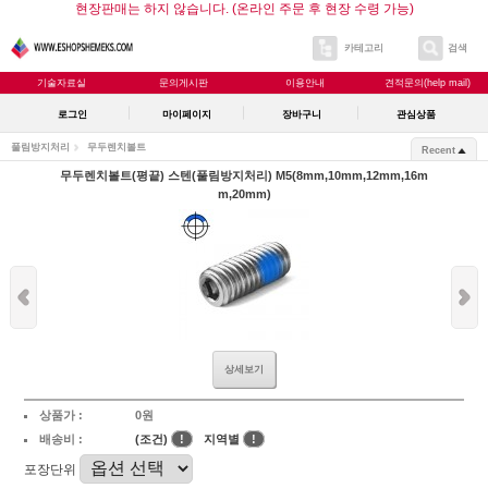
현장판매는 하지 않습니다. (온라인 주문 후 현장 수령 가능)
카테고리
검색
기술자료실
문의게시판
이용안내
견적문의(help mail)
로그인
마이페이지
장바구니
관심상품
풀림방지처리
무두렌치볼트
Recent
무두렌치볼트(평끝) 스텐(풀림방지처리) M5(8mm,10mm,12mm,16m
m,20mm)
상세보기
상품가 :
0원
배송비 :
(조건)
!
지역별
!
포장단위