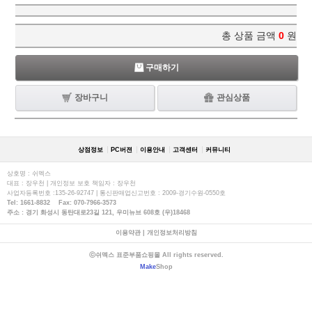
총 상품 금액
0
원
구매하기
장바구니
관심상품
상점정보
PC버젼
이용안내
고객센터
커뮤니티
상호명 : 쉬멕스
대표 : 장우천 | 개인정보 보호 책임자 : 장우천
사업자등록번호 :135-26-92747 | 통신판매업신고번호 : 2009-경기수원-0550호
Tel: 1661-8832 Fax: 070-7966-3573
주소 : 경기 화성시 동탄대로23길 121, 우미뉴브 608호 (우)18468
이용약관
|
개인정보처리방침
ⓒ쉬멕스 표준부품쇼핑몰 All rights reserved.
Make
Shop