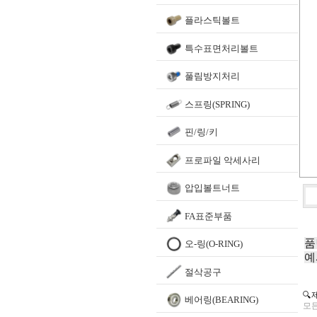
플라스틱볼트
특수표면처리볼트
풀림방지처리
스프링(SPRING)
핀/링/키
프로파일 악세사리
압입볼트너트
FA표준부품
품
오-링(O-RING)
예
절삭공구
🔍
베어링(BEARING)
모든