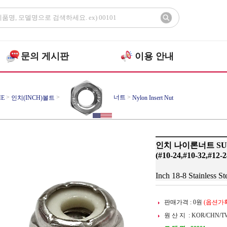
문의 게시판
이용 안내
>
>
너트
>
E
인치(INCH)볼트
Nylon Insert Nut
인치 나이론너트 SUS
(#10-24,#10-32,#12-2
Inch 18-8 Stainless St
판매가격 :
0
원
(옵션가확
원 산 지 : KOR/CHN/T