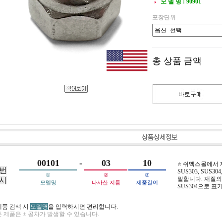
모 델 명 : 90901
포장단위
총 상품 금액
00101
-
03
10
⭐ 쉬멕스몰에서
번
SUS303, SUS304,
①
②
③
말합니다. 재질의 
시
모델명
나사산 지름
제품길이
SUS304으로 표
제품 검색 시
모델명
을 입력하시면 편리합니다.
 제품은 ± 공차가 발생할 수 있습니다.