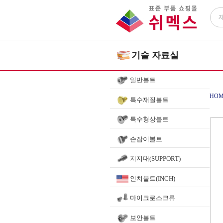
기술 자료실
일반볼트
HOM
특수재질볼트
특수형상볼트
손잡이볼트
지지대(SUPPORT)
인치볼트(INCH)
마이크로스크류
보안볼트