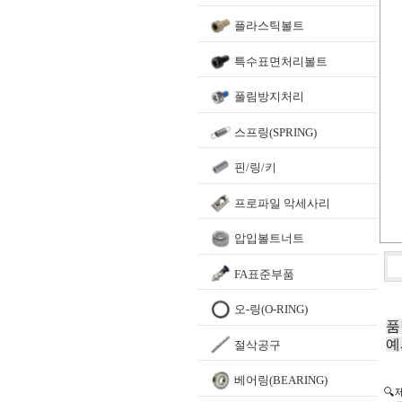
플라스틱볼트
특수표면처리볼트
풀림방지처리
스프링(SPRING)
핀/링/키
프로파일 악세사리
압입볼트너트
FA표준부품
오-링(O-RING)
품
예
절삭공구
베어링(BEARING)
🔍