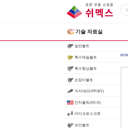
기술 자료실
일반볼트
HOM
특수재질볼트
특수형상볼트
손잡이볼트
지지대(SUPPORT)
인치볼트(INCH)
마이크로스크류
보안볼트