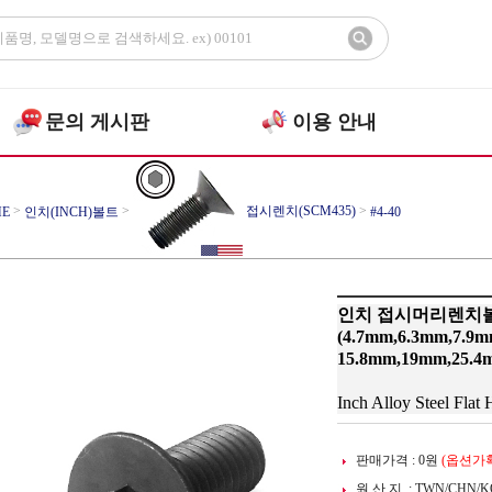
문의 게시판
이용 안내
>
>
접시렌치(SCM435)
>
E
인치(INCH)볼트
#4-40
인치 접시머리렌치볼트 
(4.7mm,6.3mm,7.9m
15.8mm,19mm,25.4
Inch Alloy Steel Flat
판매가격 :
0
원
(옵션가확
원 산 지 : TWN/CHN/K