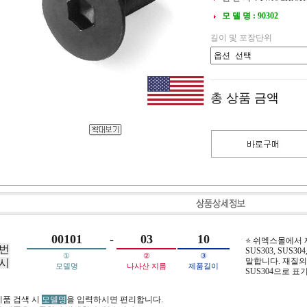
모 델 명 : 90302
길이 및 포장단위
총 상품 금액
00101
-
03
10
⭐ 쉬멕스몰에서
번
SUS303, SUS304,
①
②
③
말합니다. 재질의 
시
모델명
나사산 지름
제품길이
SUS304으로 표
제품 검색 시
모델명
을 입력하시면 편리합니다.