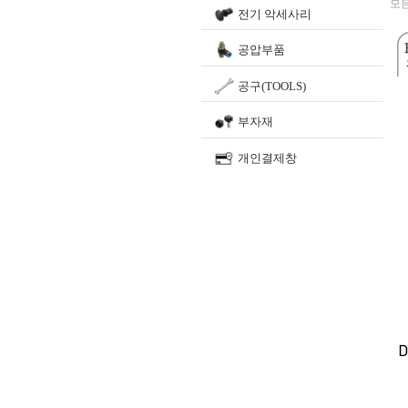
모든
전기 악세사리
공압부품
공구(TOOLS)
부자재
개인결제창